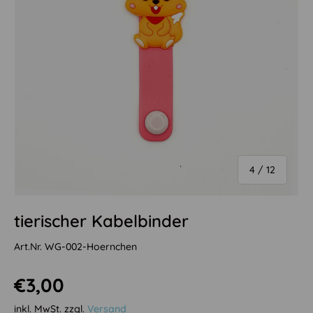
Ab
4
/
12
tierischer Kabelbinder
Art.Nr.
WG-002-Hoernchen
Normaler Preis
€3,00
inkl. MwSt. zzgl.
Versand