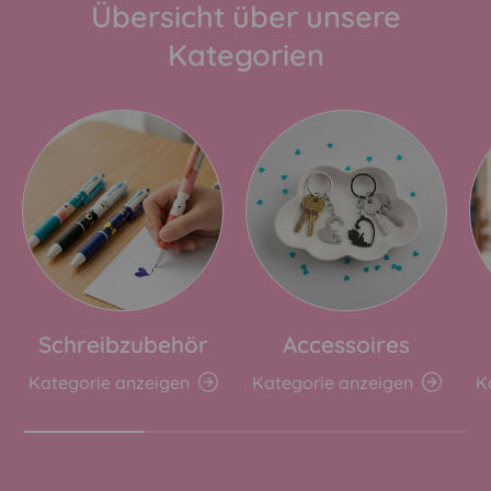
Übersicht über unsere
Kategorien
Schreibzubehör
Accessoires
Kategorie anzeigen
Kategorie anzeigen
K